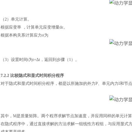
（
2）单元计算。
根据应变率
，计算单元应变增量
dε。
根据本构关系计算应力
σ为
（
3）设置时间t为t+∆t，返回到步骤（1）。
7.2.2 比较隐式和显式时间积分程序
对于隐式和显式时间积分程序，都是以所施加的外力
P、单元内力I和节
其中，
M是质量矩阵。两个程序求解节点加速度，并应用同样的单元计
在隐式程序中，通过直接求解的方法求解一组线性方程组，与应用显式
成本要高得多。