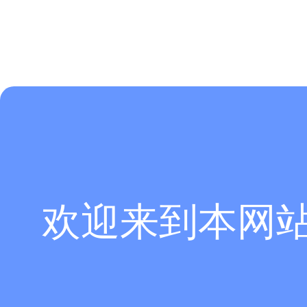
欢迎来到本网