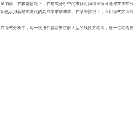
土木建筑
量的值。在极端情况下，在隐式分析中的求解时间增量值可能与在显式
仍然承担着隐式迭代的高成本求解成本。在某些情况下，应用隐式方法
在隐式分析中，每一次迭代都需要求解大型的线性方程组，这一过程需
的需求优于对单元和材料的计算的需求，这同样适用于
ABAQUS/Ex
中，隐式分析的最大尺度常常取决于给定计
算机中的磁盘空间和可用内存的大小，而不是取决于需要的计算时间。
7.2.3 显式时间积分方法的优越性
显式方法尤其适用于求解高速动力学事件，它需要许多小的时间增量来
在显式方法中可以很方便地模拟接触条件和其他一些极度不连续的情况
内力，可以调整节点加速度。
显式方法最显著的特点是没有在隐式方法中所需要的整体切向刚度矩阵