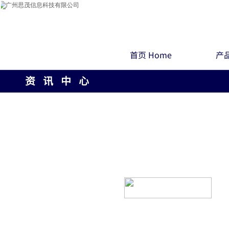
首页 Home
产品
资 讯 中 心