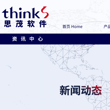
首页 Home
产品
资 讯 中 心