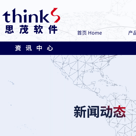
首页 Home
产品
资 讯 中 心