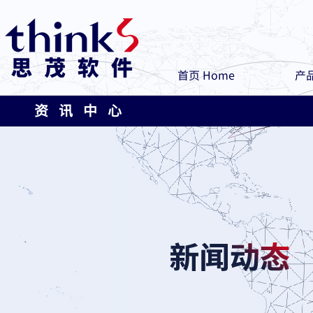
首页 Home
产品
资 讯 中 心