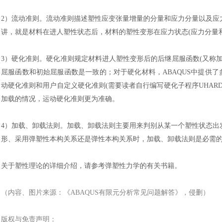
2）
流动准则。流动准则描述塑性应变张量增量的分量和应力分量以及应
讲，就是材料在进人塑性状态后，材料的塑性变形在应力状态
(应力分量
3）
硬化准则。硬化准则规定材料进人塑性变形后的后继屈服函数
(又称
屈服函数和初始屈服函数是一致的；对于硬化材料，ABAQUS中提供了多种
动硬化准则和用户自定义硬化准则(需要读者自行编写硬化子程序UHAR
加载的情况，运动硬化准则更为准确。
4）
加载、卸载法则。加载、卸载法则主要用来判别从某一个塑性状态出
汽车交通
形、采用弹塑性本构关系还是弹性本构关系时，加载、卸载法则是必需
关于塑性理论的详细介绍，请参考弹塑性力学的有关书籍。
（内容、图片来源：《
ABAQUS有限元分析常见问题解答
》，侵删）
版权与免责声明：