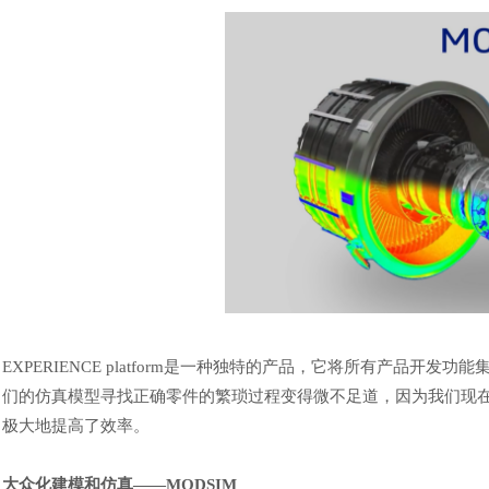
汽车交通
风能电源
EXPERIENCE platform是一种独特的产品，它将所有产品开
们的
仿真
模型寻找正确零件的繁琐过程变得微不足道，因为我们现
极大地
提高了效率。
大众化建模和
仿真
——MODSIM