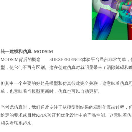
统一建模和仿真
–MODSIM
MODSIM背后的概念
——
3DEXPERIENCE体验平台
虽然
非常简单，
型，
使它们
不再有区别。这在创建
仿真
时
就明显
带来了消除障碍和
但其中一个主要的好处是模型和
仿真
彼此完全关联，这意味着
仿真
单，也意味着当模型更新时，
仿真
也可以自动更新。
当考虑
仿真
时，我们通常专注于从模型到结果的端到
仿真
端过程，
给定的要求或目标
KPI来验证和优化设计中的产品性能。这意味着
仿
相关者联系起来。