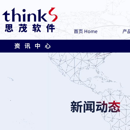
首页 Home
产品
资 讯 中 心