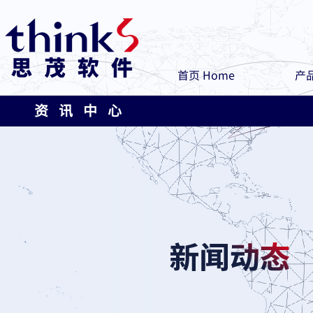
首页 Home
产品
资 讯 中 心