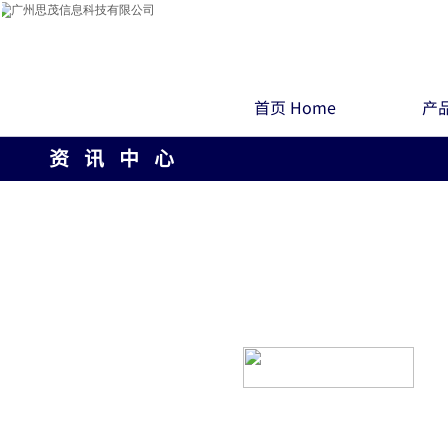
首页 Home
产品
资 讯 中 心