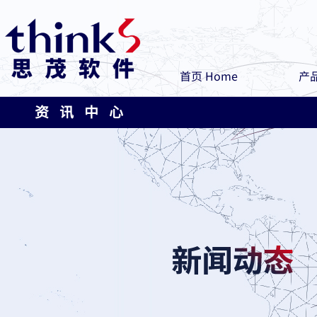
首页 Home
产品
资 讯 中 心