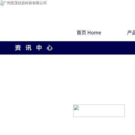
首页 Home
产品
资 讯 中 心