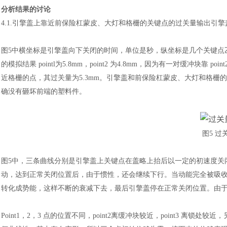
分析结果的讨论
4.1.引擎盖上靠近前保险杠蒙皮、大灯和格栅的关键点的过关量输出引
图
5中横坐标是引擎盖向下关闭的时间，单位是秒，纵坐标是几个关键点乙向位移
的模拟结果 pointl为5.8mm，point2 为4.8mm，因为有一对缓冲块靠 poin
近格栅的点，其过关量为5.3mm。引擎盖和前保险杠蒙皮、大灯和格栅的
确没有砸坏前端的塑料件。
汽车交通
图
5 
图
5中，三条曲线分别是引擎盖上关键点在盖略上抬后以一定的初速度关
动，达到正常关闭位置后，由于惯性，还会继续下行。当动能完全被吸
转化成势能，这样不断的衰减下去，最后引擎盖停在正常关闭位置。由
Point1，2，3 点的位置不同，point2离缓冲块较近，point3 