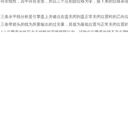
何非线性，其中存在变形，所以三个点初始位移为零，接下来的位移表
土木建筑
三条水平线分析是引擎盖上关键点在盖关闭到盖正常关闭位置时的乙向
三条带箭头的线为所要输出的过关量，其值为最低位置与正常关闭位置
4.2.引擎盖内板应力在材料的屈服极限以内。试验中引擎盖的确不存在塑
结论
a.ABAQUS/Explicit 软件可以模拟汽车引擎盖的开关耐久性试验。
b.通过模拟，既能预测引擎盖在使用中是否会砸坏前保险杠、格栅和大
计。
参考文献
软件
ABAQUS 的帮助文件 ABAQUS Version 6.5-4 Documentation