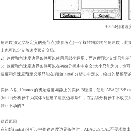
图
8-14创建
角速度预定义场定义的是节点
(或参考点)一个旋转轴旋转的角速度，此旋转轴是通
上也可以定义角速度预定义场。
2）
速度和角速度边界条件可以使用局部坐标系，而速度预定义场只能基
3）
速度和角速度边界条件可以在初始分析步中定义
(大小只能为0)，
速度和角速度预定义场只能在初始
(initial)分析步中定义，给出的是
实体
A 以 10mm/s 的初始速度与静止的实体 B碰撞，使用 ABAQUS/
(initial)分析步中为实体A创建了速度边界条件，在后续分析步中不改变
静止不动的
？
错误原因
在初始
(initial)分析步中创建速度边界条件时，ABAQUS/CAE