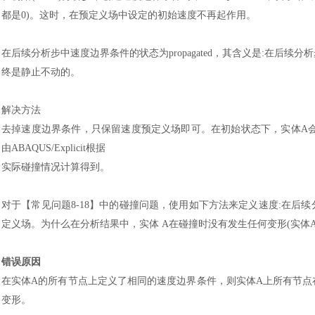
都是0)。这时，在预定义场中设定的初始速度不再起作用。
在后续分析步中速度边界条件的状态为
propagated，其含义是:在后
终是静止不动的。
解决方法
去掉速度边界条件，只保留速度预定义场即可。在初始状态下，实体
A
由ABAQUS/Explicit根据
实际碰撞情况计算得到。
汽车交通
对于【常见问题
8-18】中的碰撞问题，使用如下方法来定义速度:在后续
定义场。为什么在分析结果中，实体 A在碰撞时没有发生任何变形(实体A
错误原因
在实体
A的所有节点上定义了相同的速度边界条件，则实体A上所有节点
变形。