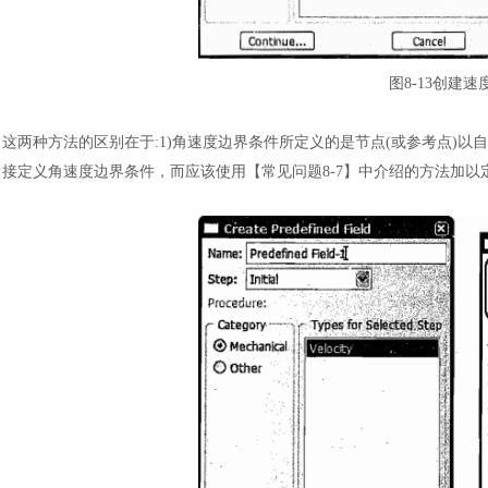
图
8-13创建
这两种方法的区别在于
:1)角速度边界条件所定义的是节点(或参考点)
接定义角速度边界条件，而应该使用【常见问题8-7】中介绍的方法加以