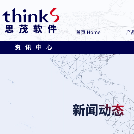
首页 Home
产品
资 讯 中 心