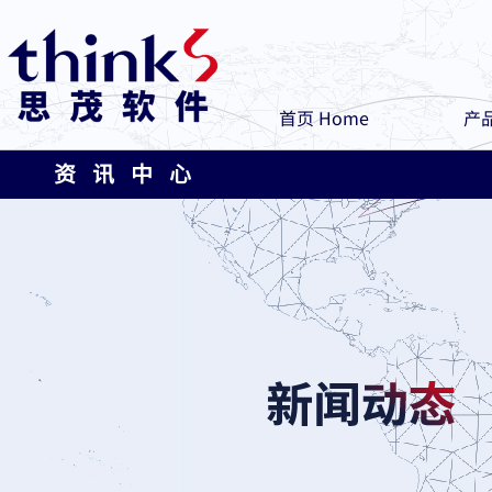
首页 Home
产品
资 讯 中 心