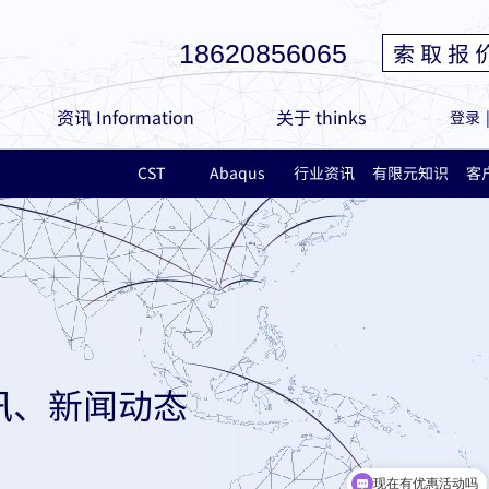
索 取 报 
18620856065
资讯 Information
关于 thinks
登录
CST
Abaqus
行业资讯
有限元知识
客
讯、新闻动态
现在有优惠活动吗