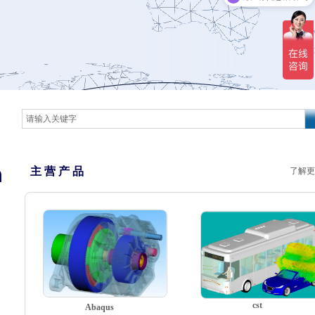
n
主 营 产 品
了解更
cst
Abaqus