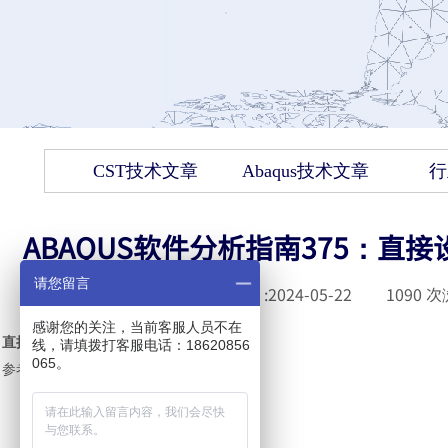
CST技术文章
Abaqus技术文章
行
ABAQUS软件分析指南375：直接设
请您留言
发布时间 :
2024-05-22
|
1090
次
感谢您的关注，当前客服人员不在
直接设计灵敏度分析产品
：
Abaqus/Design
线，请填拨打客服电话：18620856
065。
参考资料
：
l
参数化建模
l
参数化形状变异