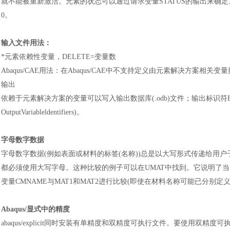
就不能被重新激活。元素的状态可以通过请求变量STATUS的输出来确
0。
输入文件用法
：
*元素依赖性变量，DELETE=变量数
Abaqus/CAE用法
：
在
Abaqus/CAE中不支持定义由元素解决方案相关变
输出
依赖于元素解决方案的变量可以写入输出数据库
(.odb)文件
；
输出标识符
OutputVariableldentifiers)。
字母数字数据
字母数字数据
(例如表面或材料的标签(名称))总是以大写形式传递给
都必须使用大写字母。这种比较的例子可以在UMAT中找到。它说明了当
变量CMNAME与MAT1和MAT2进行比较(即使在材料名称可能已分别定义为m
Abaqus/显式中的精度
abaqus/explicit同时安装有单精度和双精度可执行文件。要使用双精度可执