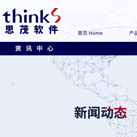
首页 Home
产品
资 讯 中 心