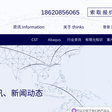
索 取 报 
18620856065
资讯 Information
关于 thinks
登录
CST
Abaqus
行业资讯
有限元知识
客
讯、新闻动态
可以介绍下你们的产品么