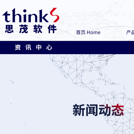
首页 Home
产品
资 讯 中 心