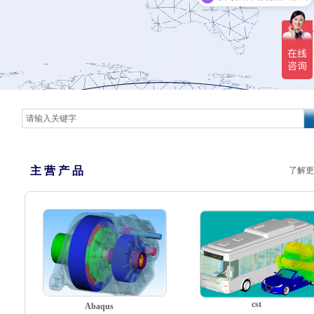
主 营 产 品
了解更
cst
Abaqus