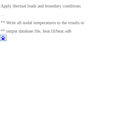
土木建筑
Apply thermal loads and boundary conditions
…
** Write all nodal temperatures to the results or
** output database file, heat.fil/heat.odb
*NODE FILE, NSET=NALL
NT
*OUTPUT, FIELD
*NODE OUTPUT, NSET=NALL
NT
*END STEP
下面的模板显示了后续静态结构分析的输入
：
*HEADING
…
*ELEMENT, TYPE=CPE4R
(Choose the continuum element type compatible with the heat transfer element
…