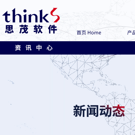
首页 Home
产品
资 讯 中 心