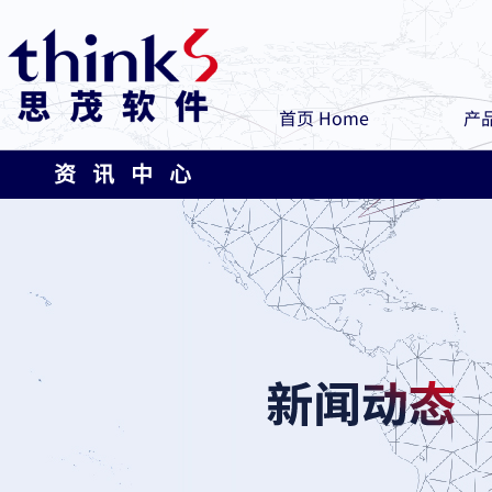
首页 Home
产品
资 讯 中 心