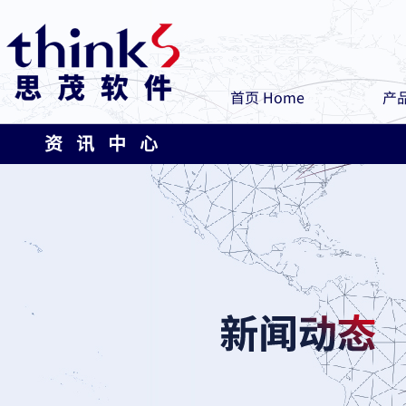
首页 Home
产品
资 讯 中 心