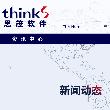
首页 Home
产品
资 讯 中 心