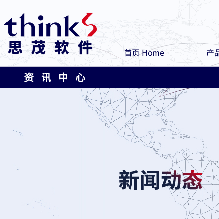
首页 Home
产品
资 讯 中 心