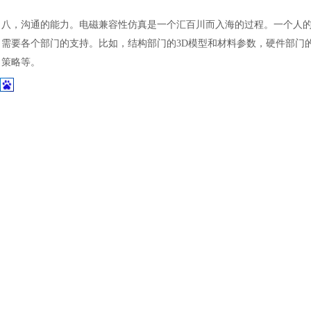
土木建筑
八，
沟通的能力。电磁兼容性仿真是一个汇百川而入海的过程。一个人
需要各个部门的支持。比如，结构部门的
3D模型和材料参数，硬件部门的
策略等。
有很多小伙伴都问我从学习
CST到真正能做系统级别电磁兼容性仿真要
力，你的知识面以及有没有一个好的老师。
但是现在玩
CST的小伙伴肯定比小编那时候条件好多了，现在CST官方
小编刚学
CST的时候是一穷二白，跟周明老师一起一点一点的琢磨，那时候
加窗函数的库函数都没有，我们还是使用窗函数公式以及for循环去实
仿真项目。
现在我们不但有模拟
EMI接收机的脚本程序，还实现了直流无刷电机的