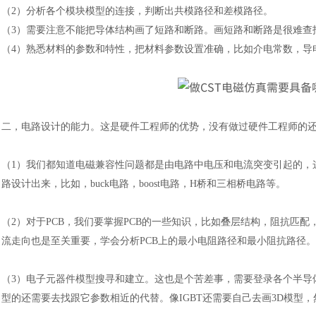
（
2）分析各个模块模型的连接，判断出共模路径和差模路径。
（
3）需要注意不能把导体结构画了短路和断路。画短路和断路是很难查
（
4）熟悉材料的参数和特性，把材料参数设置准确，比如介电常数，导
二，
电路设计的能力。这是硬件工程师的优势，没有做过硬件工程师的
（1）
我们都知道电磁兼容性问题都是由电路中电压和电流突变引起的，
路设计出来，比如，
buck电路，boost电路，H桥和三相桥电路等。
（2）
对于
PCB，我们要掌握PCB的一些知识，比如叠层结构，阻抗匹
流走向也是至关重要，学会分析PCB上的最小电阻路径和最小阻抗路径。
（3）
电子元器件模型搜寻和建立。这也是个苦差事，需要登录各个半导
型的还需要去找跟它参数相近的代替。像IGBT还需要自己去画3D模型，然后