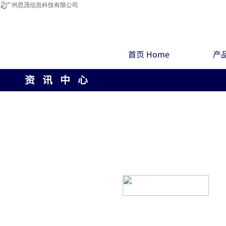
首页 Home
产品
资 讯 中 心