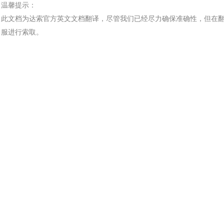
温馨提示：
此文档为
达索
官方
英文文档
翻译，尽管我们已经尽力确保准确性，但在
服进行索取。
汽车交通