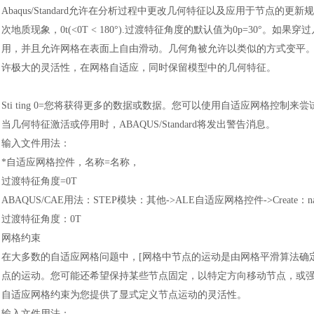
Abaqus/Standard允许在分析过程中更改几何特征以及应用于节点
次地质现象，0t(<0T < 180°).过渡特征角度的默认值为0p=30
用，并且允许网格在表面上自由滑动。几何角被允许以类似的方式变平
许极大的灵活性，在网格自适应，同时保留模型中的几何特征。
Sti ting 0=您将获得更多的数据或数据。您可以使用自适应网格控制来
当几何特征激活或停用时，
ABAQUS/Standard将发出警告消息。
输入文件用法
：
*自适应网格控件，名称=名称，
过渡特征角度
=0T
ABAQUS/CAE用法
：
STEP模块
：
其他
->ALE自适应网格控件->Create
：
n
过渡特征角度
：
0T
网格约束
在大多数的自适应网格问题中，
[网格中节点的运动是由网格平滑算法确
点的运动。您可能还希望保持某些节点固定，以特定方向移动节点，或
自适应网格约束为您提供了显式定义节点运动的灵活性。
输入文件用法
：