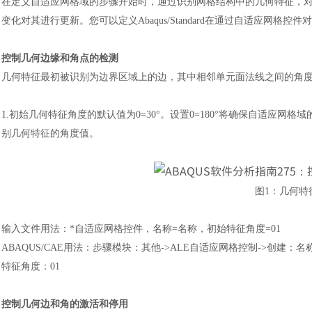
在定义自适应网格域的步骤开始时，通过识别网格结构中的几何特征，
变化对其进行更新。您可以定义
Abaqus/Standard在通过自适应网
控制几何边缘和角点的检测
几何特征最初被识别为边界区域上的边，其中相邻单元面法线之间的角
1.初始几何特征角度的默认值为0=30°。设置0=180°将确保自适应
别几何特征的角度值。
图
1
：
几何特
输入文件用法
：
*自适应网格控件，名称=名称，初始特征角度=01
ABAQUS/CAE用法
：
步骤模块
：
其他
->ALE自适应网格控制->创建
：
名
特征角度
：
01
控制几何边和角的激活和停用