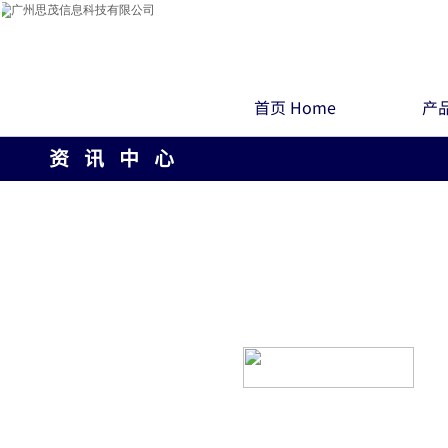
首页 Home
产品
资 讯 中 心