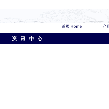
首页 Home
产品
资 讯 中 心