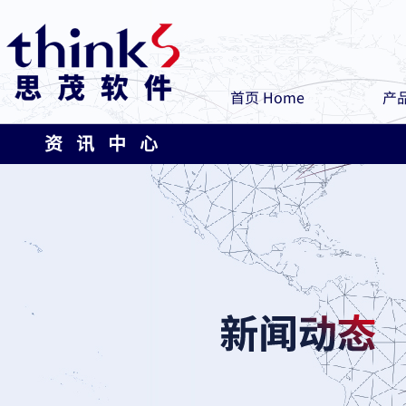
首页 Home
产品
资 讯 中 心