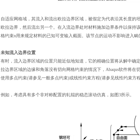
自适应网格域，其流入和流出欧拉边界区域，被假定为代表沿其长度的
欧拉边界，然后流出另一个。在入流边界处对材料施加边界条件以保持该
格约束n用来规定材料的已知可变输入截面。该节点的运动不影响进入畴
未知流入边界位置
有时，流入边界区域的位置只能近似地知道，它的精确位置将从解中确
拉边界区域的边缘和角落没有切向网格约束的情况下，
Abaqus软件
使用多点约束(请参见一般多点约束)或线性约束方程(请参见线性约束方
例如，考虑具有多个非对称配置的轧辊的稳态滚动仿真，如图
3所示。