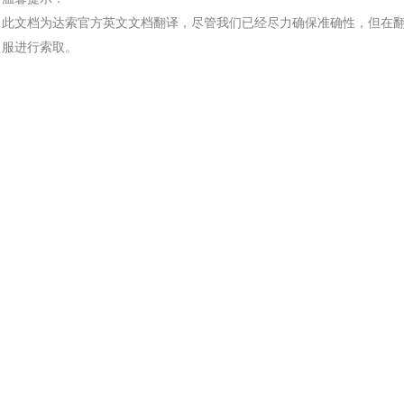
土木建筑
此文档为
达索
官方
英文文档
翻译，尽管我们已经尽力确保准确性，但在
服进行索取。