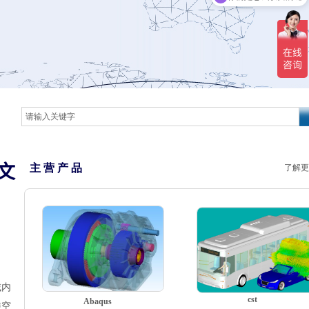
文
主 营 产 品
了解更
域内
cst
Abaqus
维空