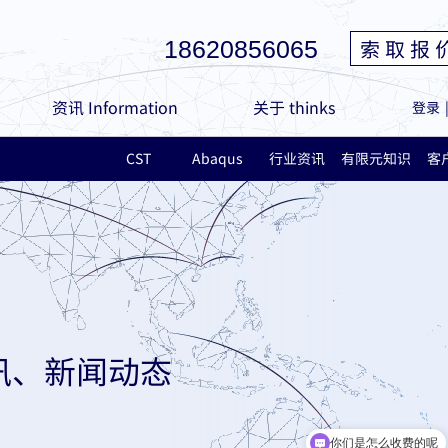
索 取 报 
18620856065
资讯 Information
关于 thinks
登录
CST
Abaqus
行业资讯
有限元知识
客
讯、新闻动态
你们是怎么收费的呢