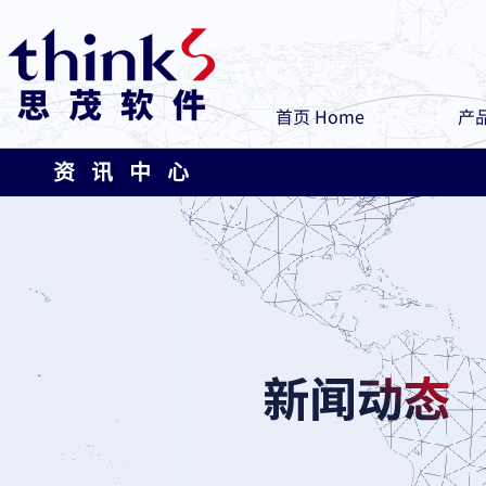
首页 Home
产品
资 讯 中 心