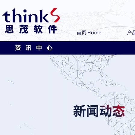
首页 Home
产品
资 讯 中 心