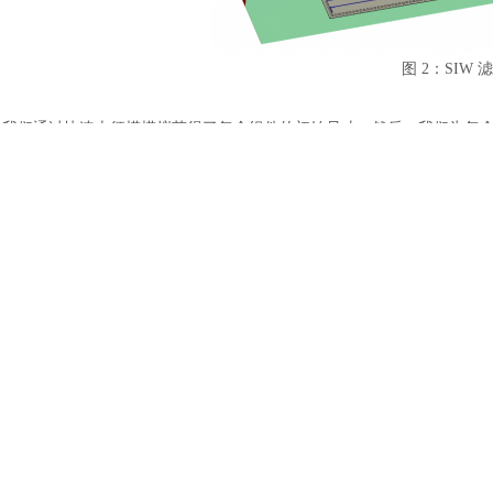
土木建筑
图
2：SIW 
我们通过快速本征模模拟获得了每个组件的初始尺寸。然后，我们为每
阵相关的各个机制：
1.
矩形谐振器的长度
2.
腔间虹膜的宽度
3.
微带线到
SIW 转换处的输入/输出虹膜宽度。
在图
3 中，我们显示了每个耦合矩阵元素在物理设计参数定义的范围内