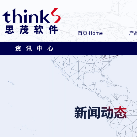
首页 Home
产品
资 讯 中 心