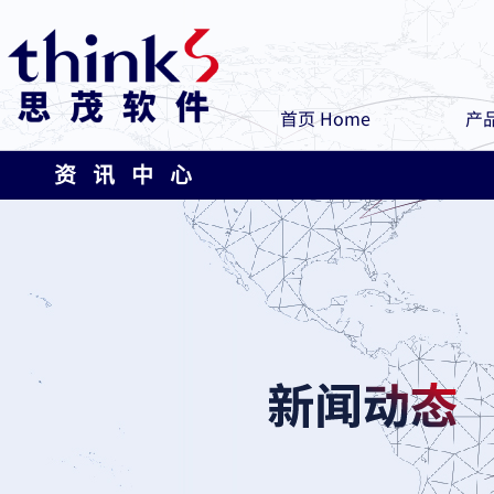
首页 Home
产品
资 讯 中 心