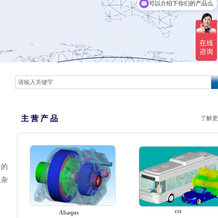
可以介绍下你们的产品么
主 营 产 品
了解更
目的
复杂
cst
Abaqus