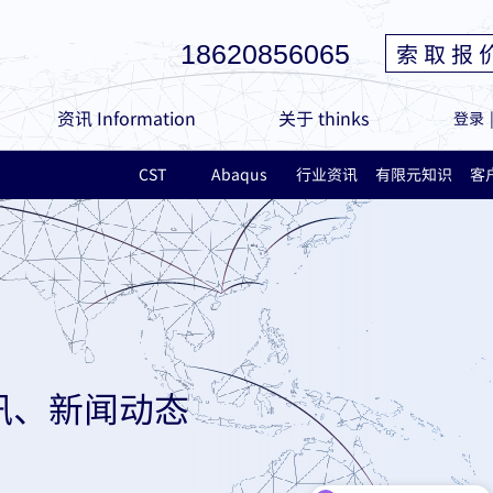
索 取 报 
18620856065
资讯 Information
关于 thinks
登录
CST
Abaqus
行业资讯
有限元知识
客
讯、新闻动态