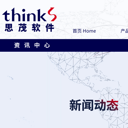
首页 Home
产品
资 讯 中 心