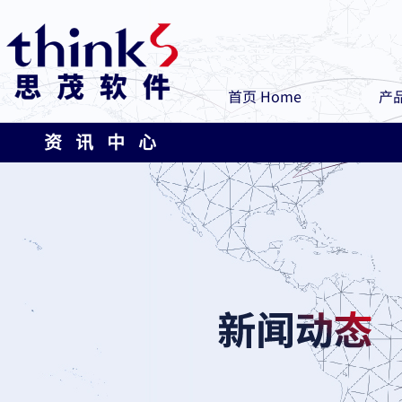
首页 Home
产品
资 讯 中 心