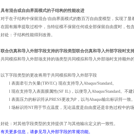
具有混合或自由界面模式的子结构的性能改进
对于在子结构中保留混合
/自由界面模式的数百万自由度模型，实现了显
在固有频率提取过程中，当特征模不保留任何或全部保留自由度时，包
好处
：
子结构性能得到改善。
联合仿真和导入外部字段支持的字段类型联合仿真和导入外部字段时支
共同模拟和导入外部场支持的场类型共同模拟和导入外部场时支持额外
以下字段类型的更改将用于共同模拟和导入外部字段
l
表面牵引力矢量
(TRVEC) 现在支持导入Abaqus/Standard。
l
现在支持导入表面膜属性
(SF IL)，以便导入Abaqus/Stand
l
表面压力的标识符从
PRESS更改为P，以与Abaqus输出标识符一致
l
场标识符
NT用于节点温度，无论温度是自由度还是非热过程中的场
好处
：
对其他字段类型的支持提供了与其他输出定义的一致性。
有关更多信息，请参见导入外部字段的常规功能。