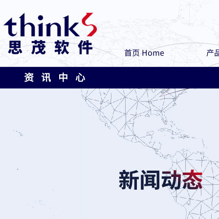
首页 Home
产品
资 讯 中 心