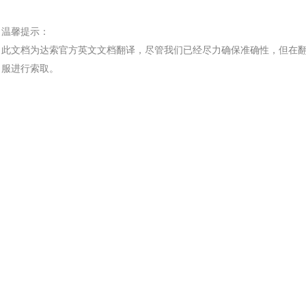
温馨提示：
此文档为
达索
官方
英文文档
翻译，尽管我们已经尽力确保准确性，但在
服进行索取。
汽车交通