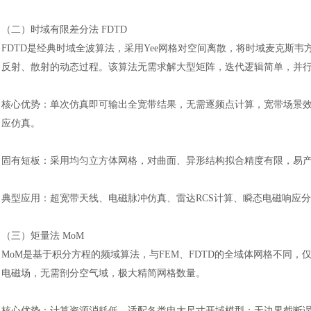
（二）时域有限差分法
FDTD
FDTD是经典时域全波算法，采用Yee网格对空间离散，将时域麦克斯
反射、散射的动态过程。该算法无需求解大型矩阵，迭代逻辑简单，并
核心优势：单次仿真即可输出全宽带结果，无需逐频点计算，宽带场景
应仿真。
固有短板：采用均匀立方体网格，对曲面、异形结构拟合精度有限，易
典型应用：超宽带天线、电磁脉冲仿真、雷达
RCS计算、瞬态电磁响应
（三）矩量法
MoM
MoM是基于积分方程的频域算法，与FEM、FDTD的全域体网格不同
电磁场，无需剖分空气域，极大精简网格数量。
核心优势：计算资源消耗低，适配各类电大尺寸开域模型；无边界截断