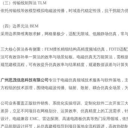
（三）传输线矩阵法
TLM
依托传输线等效模型模拟电磁波传播，时域迭代稳定性强，抗干扰能力
（四）边界元法
BEM
采用边界降维离散求解，网格量极少，适配无限域、低频静场仿真，常
三大核心算法各有侧重：
FEM擅长精细结构高精度频域仿真，FDTD适
法可有效弥补单一算法的效率与场景短板。电磁仿真无万能算法，需根
规范建模流程，可有效提升仿真效率与结果精度，规避数值误差与计算
汽车交通
广州思茂信息科技有限公司
专注于电磁仿真领域技术服务与软件落地，
方程组的技术原理，围绕电磁波传播、辐射、散射、耦合仿真全场景，
公司业务覆盖正版软件销售、系统化实操培训、定制化软件二次开发三
差异，立足不同项目在网格划分、运算效率、仿真精度上的工况需求，
设计、电磁兼容
EMC、雷达探测、高速电路板仿真等热门应用领域，
产品前期设计环节，从仿真建模指导到项目落地全流程跟进，高效协助