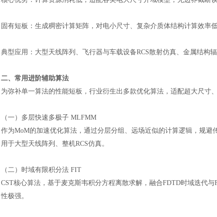
固有短板：生成稠密计算矩阵，对电小尺寸、复杂介质体结构计算效率
典型应用：大型天线阵列、飞行器与车载设备
RCS散射仿真、金属结构
二、常用进阶辅助算法
为弥补单一算法的性能短板，行业衍生出多款优化算法，适配超大尺寸
（一）多层快速多极子
MLFMM
作为
MoM的加速优化算法，通过分层分组、远场近似的计算逻辑，规避
用于大型天线阵列、整机RCS仿真。
（二）时域有限积分法
FIT
CST核心算法，基于麦克斯韦积分方程离散求解，融合FDTD时域迭代
性极强。