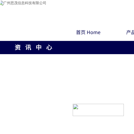
首页 Home
产品
资 讯 中 心