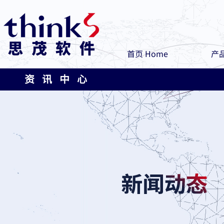
首页 Home
产品
资 讯 中 心