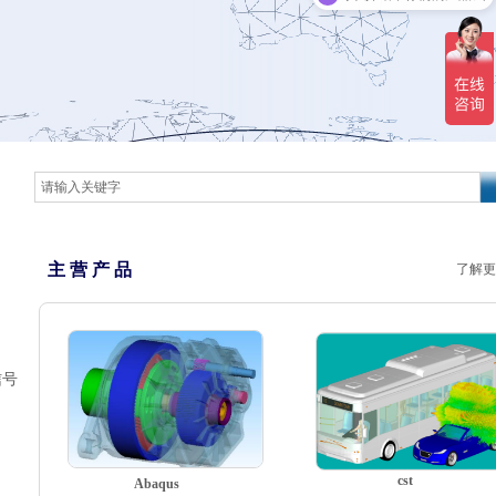
主 营 产 品
了解更
信号
cst
Abaqus