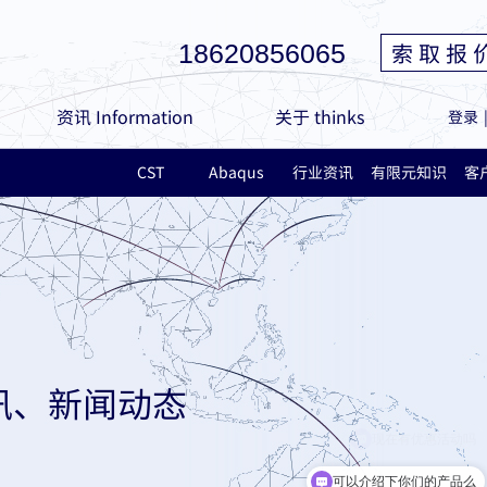
索 取 报 
18620856065
资讯 Information
关于 thinks
登录
CST
Abaqus
行业资讯
有限元知识
客
讯、新闻动态
可以介绍下你们的产品么