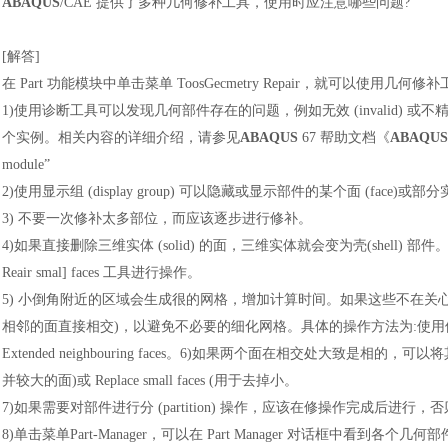
ABAQUS
/CAE 提供了多种几何修补工具，使用时应注意哪些问题?
[解答]
在
Part 功能模块中单击菜单 ToosGecmetry Repair，就可以使
1)使用诊断工具可以发现几何部件存在的问题，例如无效 (invalid) 或不精确
个实例。相关内容的详细介绍，请参见
ABAQUS
67 帮助文档《
ABAQUS
module”
2)使用显示组 (display group) 可以隐藏或显示部件的某个面 (face)或部分实体
3) 不要一次修补太多部位，而应该逐步进行修补。
4)如果直接删除三维实体 (solid) 的面，三维实体就会变为壳(shell) 部件。如果需
Reair smal] faces 工具进行操作。
5) 小倒角附近的区域会生成很的网格，增加计算时间。如果这些不在关
相邻的面直接相交)，以避免不必要的细化网格。具体的操作方法为:使用修补工
Extended neighbouring faces。6)如果两个面在相交处大致是相的
并较大的面)或 Replace small faces (用于去掉小。
7)如果需要对部件进行分 (partition) 操作，应该在修操作完成后进
8)单击菜单Part-Manager，可以在 Part Manager 对话框中看到