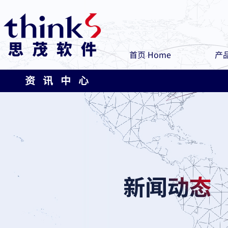
首页 Home
产品
资 讯 中 心