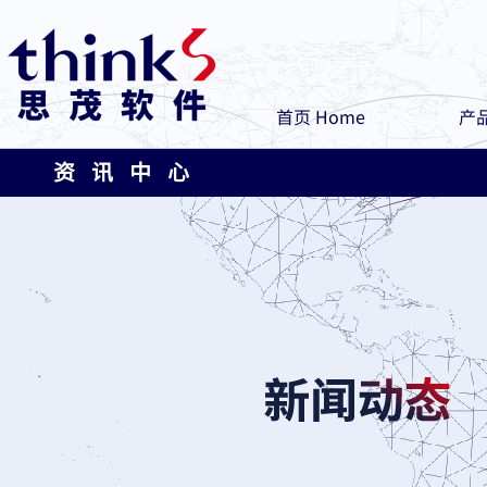
首页 Home
产品
资 讯 中 心