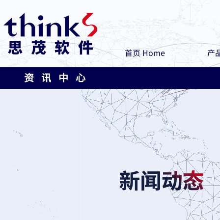
首页 Home
产品
资 讯 中 心