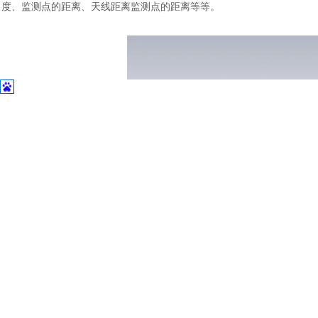
度、监测点的距离、天线距离监测点的距离等等。
整车及
电场和磁场仿真结果对比
IEEE 62704-2标准中的Table 13给出了指定位置电场和磁场强
是有较大的差异，因此没办法做到和标准完全一致。