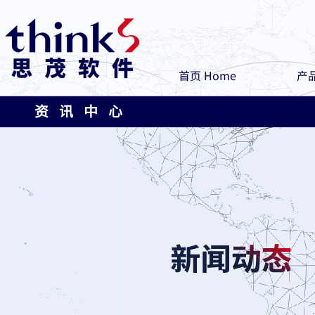
首页 Home
产品
资 讯 中 心